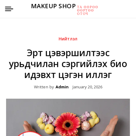
MAKEUP SHOP
ТА ӨӨРӨӨ
ӨӨРТӨӨ
ОТОЧ
Нийтлэл
Эрт цэвэршилтээс
урьдчилан сэргийлэх био
идэвхт цэгэн иллэг
Written by
Admin
January 20, 2026