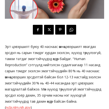
Эрт цэвэршилт буюу 40 наснаас өмнө цэвэршилт явагдах
эрсдэл нь сарын тэмдэг хурдан эхэлсэн, хүүхэд төрүүлээгүй,
тамхи татдаг эмэгтэйчүүдэд өндөр байдаг. “Human
Reproduction” сэтгүүлд нийтэлсэн судалгаагаар 11 насанд
сарын тэмдэг эхэлсэн эмэгтэйчүүдийн 80 % нь 40 наснаас
өмнө цэвэрших эрсдэлтэй байсан бол 12‑13 настайд эхэлсэн
эмэгтэйчүүдийн 30 % нь 40‑44 насандаа эрт цэвэрших
магадлалтай байжээ. Мөн хүүхэд төрүүлээгүй эмэгтэйчүүдэд
эрсдэл хоёр дахин, 35 орчим насны нэг хүүхэдгүй
эмэгтэйчүүдэд тав дахин өндөр байсан байна.
(
ncbi.nlm.nih.gov
)