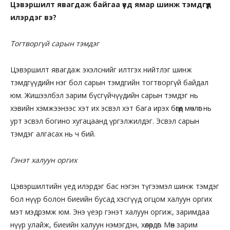
Цэвэршилт явагдаж байгаа үед ямар шинж тэмдгүүд
илэрдэг вэ?
Тогтворгүй сарын тэмдэг
Цэвэршилт явагдаж эхэлснийг илтгэх нийтлэг шинж
тэмдгүүдийн нэг бол сарын тэмдгийн тогтворгүй байдал
юм. Жишээлбэл зарим бүсгүйчүүдийн сарын тэмдэг нь
хэвийн хэмжээнээс хэт их эсвэл хэт бага ирэх бөгөөд мөчлөг нь
урт эсвэл богино хугацаанд үргэлжилдэг. Эсвэл сарын
тэмдэг алгасах нь ч бий.
Гэнэт халуун оргих
Цэвэршилтийн үед илэрдэг бас нэгэн түгээмэл шинж тэмдэг
бол нүүр болон биеийн бусад хэсгүүд огцом халуун оргих
мэт мэдрэмж юм. Энэ үеэр гэнэт халуун оргиж, заримдаа
нүүр улайж, биеийн халуун нэмэгдэн, хөлөрдөг. Мөн зарим