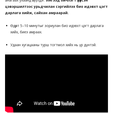
анагаах ухаанд өгүүлдэг.
Ингээд бичлэгт үзүүлсэн
цэвэршилтээс урьдчилан сэргийлэх био идэвхт цэгт
дарлага хийж, сайхан амраарай.
Өдөрт 5–10 минутыг зориулан био идэвхт цэгт дарлага
хийх, биеэ амраах.
Удаан хугацааны турш тогтмол хийх нь үр дүнтэй.