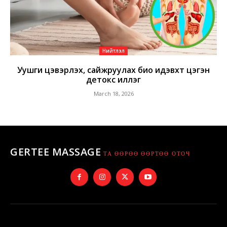
Нийтлэл
Уушги цэвэрлэх, сайжруулах био идэвхт цэгэн
детокс иллэг
March 18, 2026
GERTEE MASSAGE
ТА ӨӨРӨӨ ӨӨРТӨӨ ОТОЧ