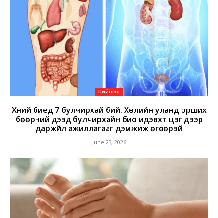
Нийтлэл
Хүний биед 7 булчирхай бий. Хөлийн уланд орших
бөөрний дээд булчирхайн био идэвхт цэг дээр
даржүйл ажиллагааг дэмжиж өгөөрэй
June 25, 2026