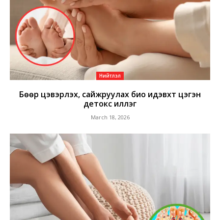
Нийтлэл
Бөөр цэвэрлэх, сайжруулах био идэвхт цэгэн
детокс иллэг
March 18, 2026