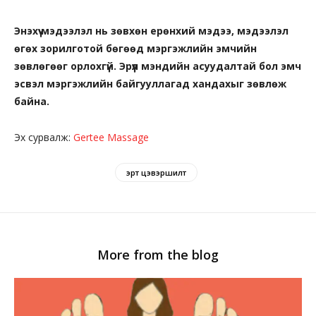
Энэхүү мэдээлэл нь зөвхөн ерөнхий мэдээ, мэдээлэл
өгөх зорилготой бөгөөд мэргэжлийн эмчийн
зөвлөгөөг орлохгүй. Эрүүл мэндийн асуудалтай бол эмч
эсвэл мэргэжлийн байгууллагад хандахыг зөвлөж
байна.
Эх сурвалж:
Gertee Massage
эрт цэвэршилт
More from the blog