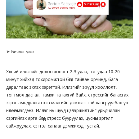
➤ Бичлэг үзэх
Хөлний иллэгийг долоо хоногт 2‑3 удаа, нэг удаа 10‑20
минут хийхэд тохиромжтой бөгөөд тайван орчинд, бага
даралтаас эхлэх хэрэгтэй. Иллэгийг эрүүл хооллолт,
тогтмол дасгал, тамхи татахгүй байх, стрессийг багасгах
зэрэг амьдралын хэв маягийн дэмжлэгтэй хавсруулбал үр
нөлөө нэмэгдэнэ. Иллэг нь шууд цэвэршилтийг урьдчилан
сэргийлэх арга бөгөөд стресс бууруулах, цусны эргэлт
сайжруулах, сэтгэл санааг дэмжихэд тустай.