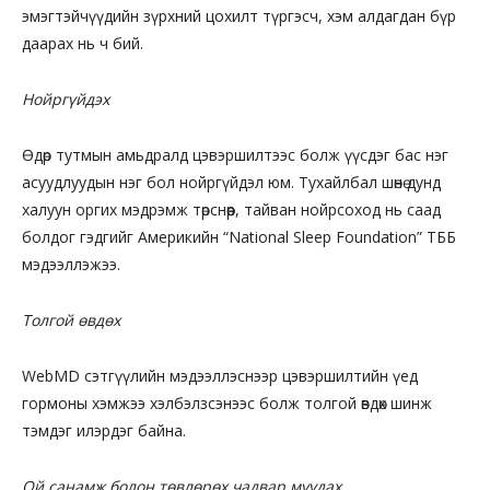
эмэгтэйчүүдийн зүрхний цохилт түргэсч, хэм алдагдан бүр
даарах нь ч бий.
Нойргүйдэх
Өдөр тутмын амьдралд цэвэршилтээс болж үүсдэг бас нэг
асуудлуудын нэг бол нойргүйдэл юм. Тухайлбал шөнө дунд
халуун оргих мэдрэмж төрснөөр, тайван нойрсоход нь саад
болдог гэдгийг Америкийн “National Sleep Foundation” ТББ
мэдээллэжээ.
Толгой өвдөх
WebMD сэтгүүлийн мэдээллэснээр цэвэршилтийн үед
гормоны хэмжээ хэлбэлзсэнээс болж толгой өвдөх шинж
тэмдэг илэрдэг байна.
Ой санамж болон төвлөрөх чадвар муудах