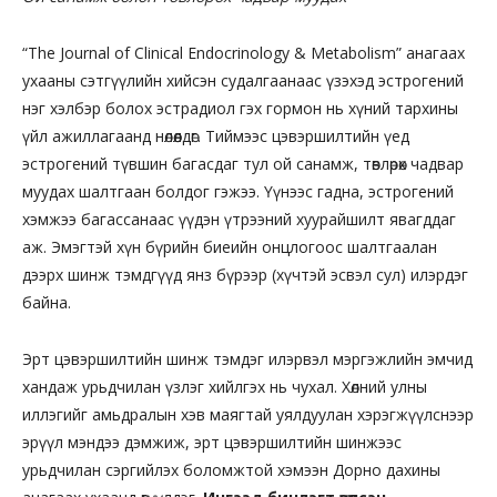
“The Journal of Clinical Endocrinology & Metabolism” анагаах
ухааны сэтгүүлийн хийсэн судалгаанаас үзэхэд эстрогений
нэг хэлбэр болох эстрадиол гэх гормон нь хүний тархины
үйл ажиллагаанд нөлөөлдөг. Тиймээс цэвэршилтийн үед
эстрогений түвшин багасдаг тул ой санамж, төвлөрөх чадвар
муудах шалтгаан болдог гэжээ. Үүнээс гадна, эстрогений
хэмжээ багассанаас үүдэн үтрээний хуурайшилт явагддаг
аж. Эмэгтэй хүн бүрийн биеийн онцлогоос шалтгаалан
дээрх шинж тэмдгүүд янз бүрээр (хүчтэй эсвэл сул) илэрдэг
байна.
Эрт цэвэршилтийн шинж тэмдэг илэрвэл мэргэжлийн эмчид
хандаж урьдчилан үзлэг хийлгэх нь чухал. Хөлний улны
иллэгийг амьдралын хэв маягтай уялдуулан хэрэгжүүлснээр
эрүүл мэндээ дэмжиж, эрт цэвэршилтийн шинжээс
урьдчилан сэргийлэх боломжтой хэмээн Дорно дахины