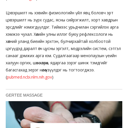
Цэвэршилт нь хэвийн физиологийн үйл явц боловч эрт
цэвэршилт нь зүрх судас, ясны сийрэгжилт, хорт хавдрын
эрсдлийг нэмэгдүүлдэг. Тиймээс урьдчилан сэргийлэх арга
хэмжээ чухал. Хөлийн улны иллэг буюу рефлексологи нь
хөлний уланд биеийн эрхтэн, булчирхайтай холбоотой
цэгүүдэд даралт өгч цусны эргэлт, мэдрэлийн систем, сэтгэл
санааг дэмжих арга юм. Судалгаагаар менопаузын үеийн
халуун оргих, шөнө хөлөрөх, ядаргаа зэрэг шинж тэмдгийг
багасгахад эерэг нөлөө үзүүлдэг нь тогтоогджээ.
(
pubmed.ncbi.nlm.nih.gov
)
GERTEE MASSAGE