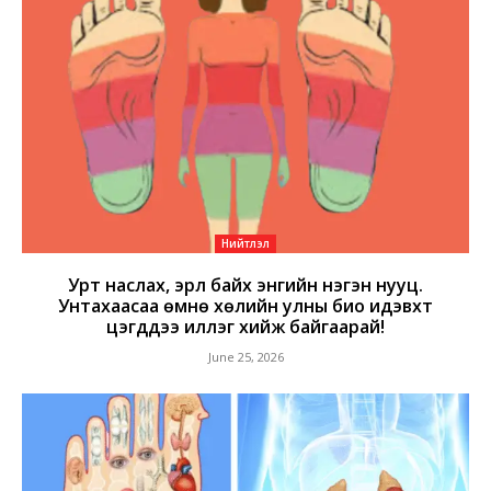
Нийтлэл
Урт наслах, эрүүл байх энгийн нэгэн нууц.
Унтахаасаа өмнө хөлийн улны био идэвхт
цэгүүддээ иллэг хийж байгаарай!
June 25, 2026