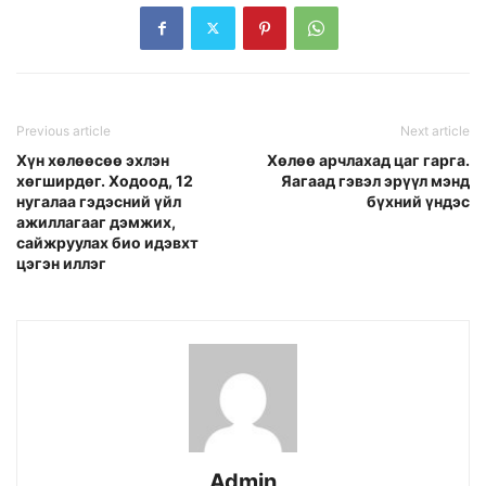
Previous article
Next article
Хүн хөлөөсөө эхлэн
Хөлөө арчлахад цаг гарга.
хөгширдөг. Ходоод, 12
Яагаад гэвэл эрүүл мэнд
нугалаа гэдэсний үйл
бүхний үндэс
ажиллагааг дэмжих,
сайжруулах био идэвхт
цэгэн иллэг
Admin