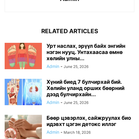
RELATED ARTICLES
Урт наслах, эрүүл байх энгийн
нэгэн нууц. Унтахаасаа өмнө
хөлийн улны...
Admin
-
June 25, 2026
Хүний биед 7 булчирхай бий.
Хөлийн уланд орших бөөрний
дээд булчирхайн...
Admin
-
June 25, 2026
Бөөр цэвэрлэх, сайжруулах био
идэвхт цэгэн детокс иллэг
Admin
-
March 18, 2026