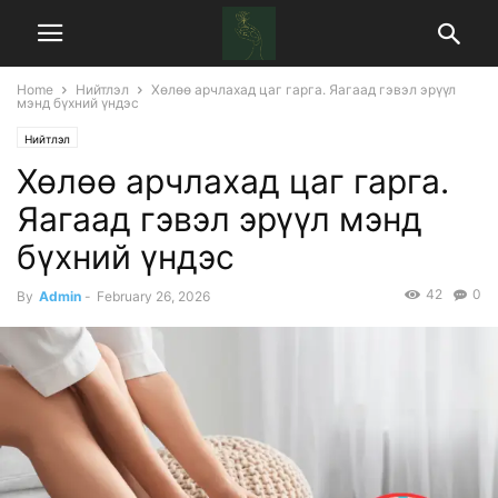
Home
Нийтлэл
Хөлөө арчлахад цаг гарга. Яагаад гэвэл эрүүл
мэнд бүхний үндэс
Нийтлэл
Хөлөө арчлахад цаг гарга.
Яагаад гэвэл эрүүл мэнд
бүхний үндэс
42
0
By
Admin
-
February 26, 2026