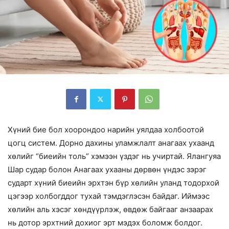
Хүний бие бол хоорондоо нарийн уялдаа холбоотой
цогц систем. Дорно дахины уламжлалт анагаах ухаанд
хөлийг “биеийн толь” хэмээн үздэг нь учиртай. Ялангуяа
Шар судар
болон
Анагаах ухааны дөрвөн үндэс
зэрэг
сударт хүний биеийн эрхтэн бүр хөлийн уланд тодорхой
цэгээр холбогддог тухай тэмдэглэсэн байдаг. Иймээс
хөлийн аль хэсэг хөндүүрлэж, өвдөж байгааг анзаарах
нь дотор эрхтний дохиог эрт мэдэх боломж болдог.