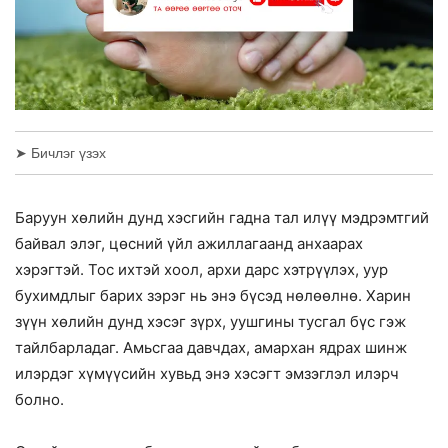
➤ Бичлэг үзэх
Баруун хөлийн дунд хэсгийн гадна тал илүү мэдрэмтгий
байвал элэг, цөсний үйл ажиллагаанд анхаарах
хэрэгтэй. Тос ихтэй хоол, архи дарс хэтрүүлэх, уур
бухимдлыг барих зэрэг нь энэ бүсэд нөлөөлнө. Харин
зүүн хөлийн дунд хэсэг зүрх, уушгины тусгал бүс гэж
тайлбарладаг. Амьсгаа давчдах, амархан ядрах шинж
илэрдэг хүмүүсийн хувьд энэ хэсэгт эмзэглэл илэрч
болно.