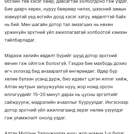
Өсгийн төв хэсэг бөөр, давсагтай холбогдоно гэж үздэг.
Бие даарч хөрөх, нуруу бөөрөөр чилэх, шээсний замын
зовиуртай үед өсгийн доод хэсэг хатуу, өвдөлттэй байх
нь бий. Мөн шагайн дотор тал эмзэгших нь нөхөн
үржихүйн эрхтний үйл ажиллагаатай холбоотой хэмээн
тайлбарладаг.
Мэдээж хөлийн өвдөлт бүрийг шууд дотор эрхтний
өвчин гэж ойлгож болохгүй. Гэхдээ бие махбодь дохио
өгч эхлэхэд бид анзааралгүй өнгөрөөдөг. Өдөр бүр
хөлөө бүлээн усанд дүрж, био идэвхт цэгэн иллэг хийж,
Алтан мутрын залуужуулах нууц жор номд орсон
иллэгүүдийг 15–20 минут дарах нь цусны эргэлтийг
сайжруулж, мэдрэлийн ачааллыг бууруулдаг. Ингэснээр
дотор эрхтний үйл ажиллагаанд эерэг нөлөө үзүүлдэг
гэж уламжлалт онолд үздэг.
Алтан Мутрын Залуужуулах нууц жор номын 1-р бүлэг