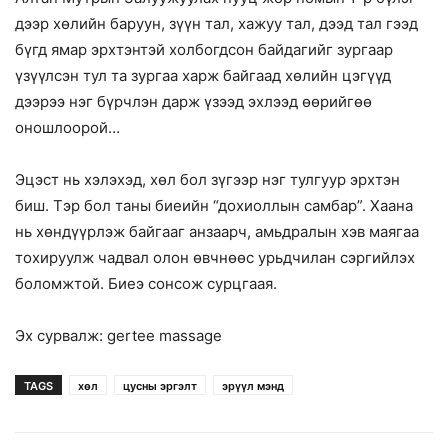
дээр хөлийн баруун, зүүн тал, хажуу тал, дээд тал гээд
бүгд ямар эрхтэнтэй холбогдсон байдагийг зургаар
үзүүлсэн тул та зургаа харж байгаад хөлийн цэгүүд
дээрээ нэг бүрчлэн дарж үзээд эхлээд өөрийгөө
оношлоорой…
Эцэст нь хэлэхэд, хөл бол зүгээр нэг тулгуур эрхтэн
биш. Тэр бол таны биеийн “дохиоллын самбар”. Хаана
нь хөндүүрлэж байгааг анзаарч, амьдралын хэв маягаа
тохируулж чадвал олон өвчнөөс урьдчилан сэргийлэх
боломжтой. Биеэ сонсож сурцгаая.
Эх сурвалж: gertee massage
TAGS
хөл
цусны эргэлт
эрүүл мэнд