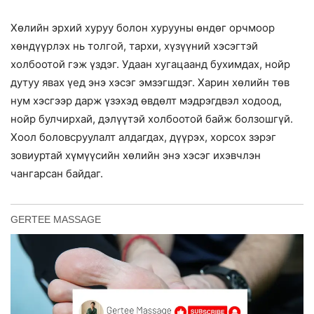
Хөлийн эрхий хуруу болон хурууны өндөг орчмоор
хөндүүрлэх нь толгой, тархи, хүзүүний хэсэгтэй
холбоотой гэж үздэг. Удаан хугацаанд бухимдах, нойр
дутуу явах үед энэ хэсэг эмзэгшдэг. Харин хөлийн төв
нум хэсгээр дарж үзэхэд өвдөлт мэдрэгдвэл ходоод,
нойр булчирхай, дэлүүтэй холбоотой байж болзошгүй.
Хоол боловсруулалт алдагдах, дүүрэх, хорсох зэрэг
зовиуртай хүмүүсийн хөлийн энэ хэсэг ихэвчлэн
чангарсан байдаг.
GERTEE MASSAGE