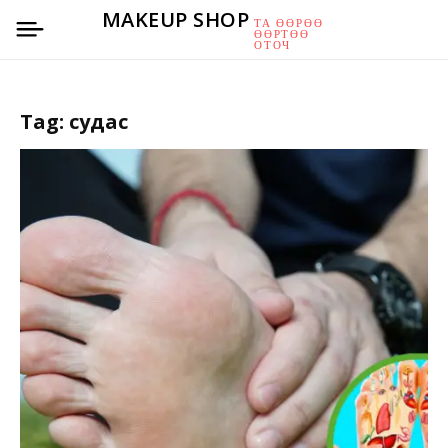
MAKEUP SHOP
ТА ӨӨРӨӨ
ӨӨРТӨӨ
ОТОЧ
Tag:
судас