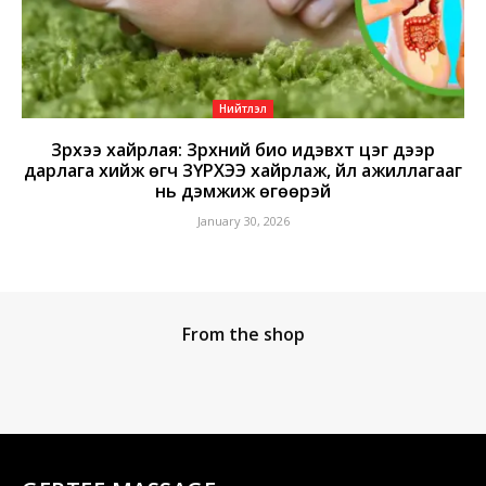
Нийтлэл
Зүрхээ хайрлая: Зүрхний био идэвхт цэг дээр
дарлага хийж өгч ЗҮРХЭЭ хайрлаж, үйл ажиллагааг
нь дэмжиж өгөөрэй
January 30, 2026
From the shop