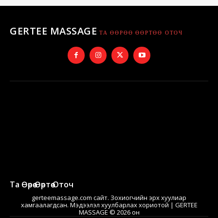
GERTEE MASSAGE
ТА ӨӨРӨӨ ӨӨРТӨӨ ОТОЧ
Та Өөрөө Өөртөө Оточ
gerteemassage.com сайт. Зохиогчийн эрх хуулиар
хамгаалагдсан. Мэдээлэл хуулбарлах хориотой | GERTEE
MASSAGE © 2026 он