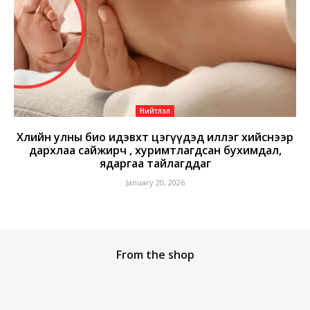
Нийтлэл
Хөлийн улны био идэвхт цэгүүдэд иллэг хийснээр
дархлаа сайжирч , хуримтлагдсан бухимдал,
ядаргаа тайлагддаг
January 20, 2026
From the shop