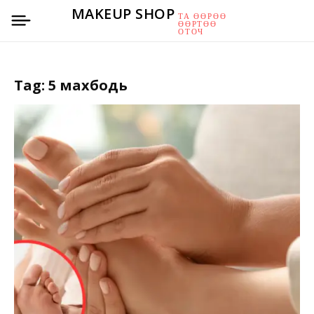
MAKEUP SHOP
ТА ӨӨРӨӨ
ӨӨРТӨӨ
ОТОЧ
Tag:
5 махбодь