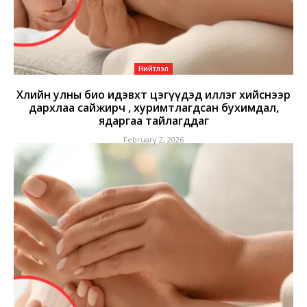
Нийтлэл
Хөлийн улны био идэвхт цэгүүдэд иллэг хийснээр
дархлаа сайжирч , хуримтлагдсан бухимдал,
ядаргаа тайлагддаг
February 2, 2026